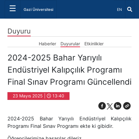
☰
Dil Seçiniz 
Gazi Üniversitesi
EN
Duyuru
Haberler
Duyurular
Etkinlikler
2024-2025 Bahar Yarıyılı
Endüstriyel Kalıpçılık Programı
Final Sınav Programı Güncellendi
23 Mayıs 2025 |
13:40
2024-2025 Bahar Yarıyılı Endüstriyel Kalıpçılık
Programı Final Sınav Programı ekte ki gibidir.
Öğrencilerimize başarılar dileriz.