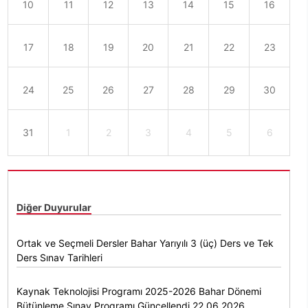
10
11
12
13
14
15
16
17
18
19
20
21
22
23
24
25
26
27
28
29
30
31
1
2
3
4
5
6
Diğer Duyurular
Ortak ve Seçmeli Dersler Bahar Yarıyılı 3 (üç) Ders ve Tek
Ders Sınav Tarihleri
Kaynak Teknolojisi Programı 2025-2026 Bahar Dönemi
Bütünleme Sınav Programı Güncellendi 22.06.2026