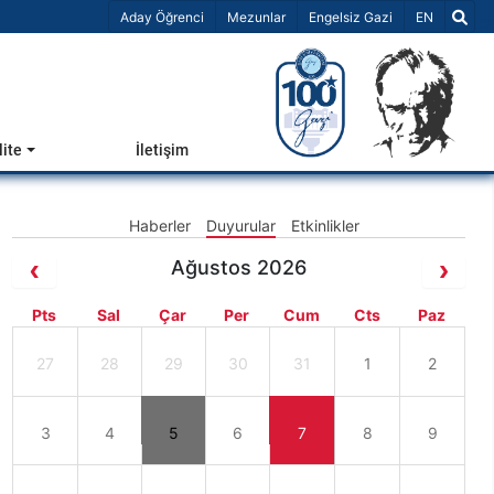
Dil Seçiniz 
Aday Öğrenci
Mezunlar
Engelsiz Gazi
EN
lite
İletişim
Haberler
Duyurular
Etkinlikler
Ağustos 2026
Pts
Sal
Çar
Per
Cum
Cts
Paz
27
28
29
30
31
1
2
3
4
5
6
7
8
9